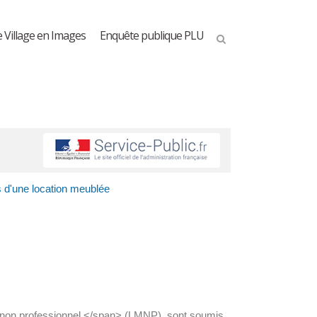
e Village en Images
Enquête publique PLU
 d'une location meublée
é non professionnel </span> (LMNP), sont soumis