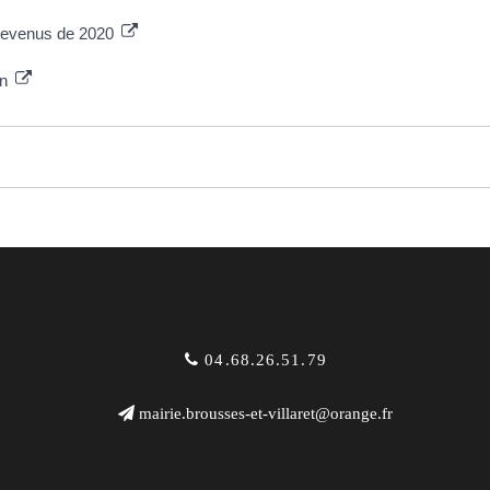
 revenus de 2020
on
04.68.26.51.79
mairie.brousses-et-villaret@orange.fr