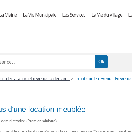
La Mairie
La Vie Municipale
Les Services
La Vie du Village
L
u : déclaration et revenus à déclarer
>
Impôt sur le revenu - Revenus
us d'une location meublée
t administrative (Premier ministre)
caux meublés, en tant que <span class="expression">loueur en meubl