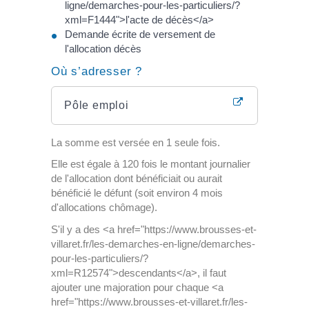
ligne/demarches-pour-les-particuliers/?
xml=F1444">l'acte de décès</a>
Demande écrite de versement de
l'allocation décès
Où s’adresser ?
Pôle emploi
La somme est versée en 1 seule fois.
Elle est égale à 120 fois le montant journalier
de l'allocation dont bénéficiait ou aurait
bénéficié le défunt (soit environ 4 mois
d'allocations chômage).
S'il y a des <a href="https://www.brousses-et-
villaret.fr/les-demarches-en-ligne/demarches-
pour-les-particuliers/?
xml=R12574">descendants</a>, il faut
ajouter une majoration pour chaque <a
href="https://www.brousses-et-villaret.fr/les-