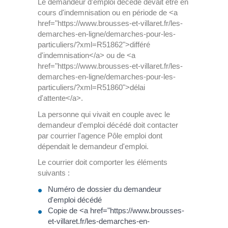
Le demandeur d'emploi décédé devait être en
cours d'indemnisation ou en période de <a
href="https://www.brousses-et-villaret.fr/les-
demarches-en-ligne/demarches-pour-les-
particuliers/?xml=R51862">différé
d'indemnisation</a> ou de <a
href="https://www.brousses-et-villaret.fr/les-
demarches-en-ligne/demarches-pour-les-
particuliers/?xml=R51860">délai
d'attente</a>.
La personne qui vivait en couple avec le
demandeur d'emploi décédé doit contacter
par courrier l'agence Pôle emploi dont
dépendait le demandeur d'emploi.
Le courrier doit comporter les éléments
suivants :
Numéro de dossier du demandeur
d'emploi décédé
Copie de <a href="https://www.brousses-
et-villaret.fr/les-demarches-en-